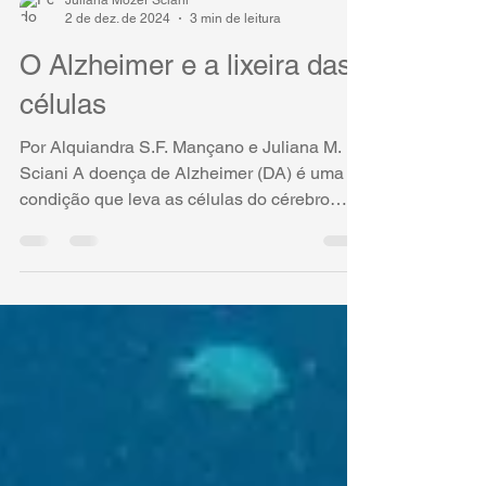
Juliana Mozer Sciani
2 de dez. de 2024
3 min de leitura
O Alzheimer e a lixeira das
células
Por Alquiandra S.F. Mançano e Juliana M.
Sciani A doença de Alzheimer (DA) é uma
condição que leva as células do cérebro
(neurônios) à...