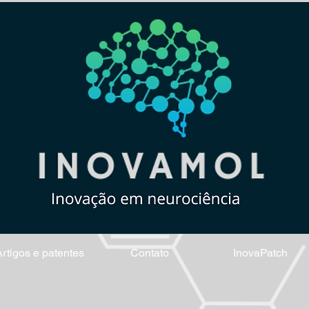
rtigos e patentes
Contato
InovaPatch