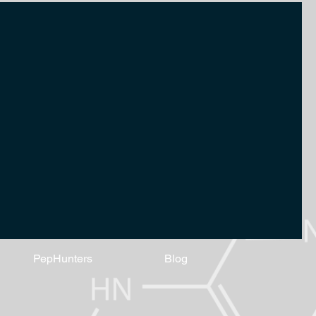
Login
PepHunters
Blog