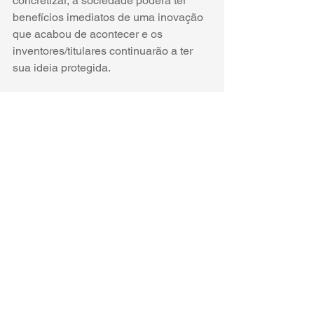
concretizar, a sociedade poderá ter 
benefícios imediatos de uma inovação 
que acabou de acontecer e os 
inventores/titulares continuarão a ter 
sua ideia protegida. 
Esses são somente alguns exemplos 
de inovação, entre muitos outros que 
estão surgindo para o coronavírus, no 
Brasil. Temos que aproveitar esses 
tempos sombrios para termos novas 
ideias e soluções, que possam atender 
a uma demanda da população e do 
mercado.  
DRUCKER, Peter F. The discipline of 
innovation. Harvard Business Review, 
2002.